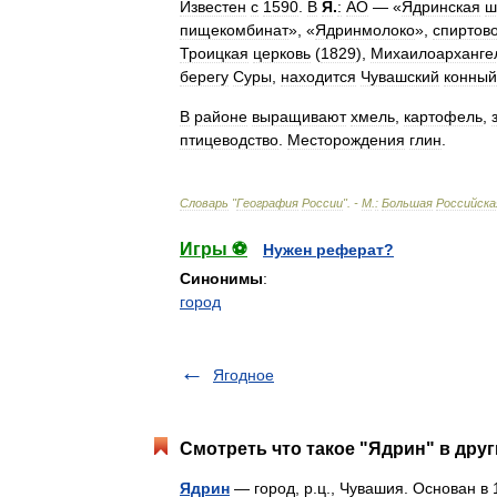
Известен
с
1590
.
В
Я
.
:
АО
— «
Ядринская
ш
пищекомбинат
», «
Ядринмолоко
»,
спиртов
Троицкая
церковь
(
1829
),
Михаилоарханге
берегу
Суры
,
находится
Чувашский
конный
В
районе
выращивают
хмель
,
картофель
,
птицеводство
.
Месторождения
глин
.
Словарь
"
География
России
". -
М
.
:
Большая
Российска
Игры ⚽
Нужен реферат?
Синонимы
:
город
Ягодное
Смотреть что такое "Ядрин" в друг
Ядрин
— город, р.ц., Чувашия. Основан в 1