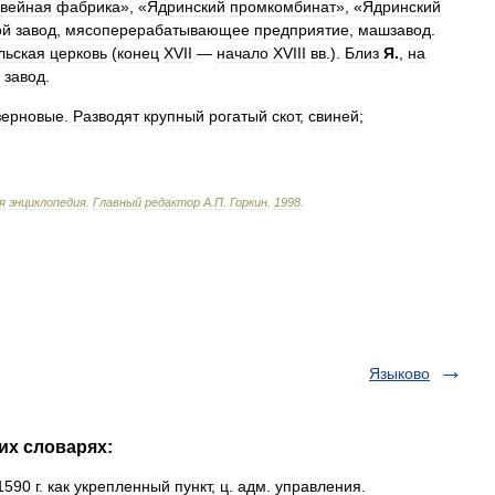
вейная
фабрика
», «
Ядринский
промкомбинат
», «
Ядринский
ой
завод
,
мясоперерабатывающее
предприятие
,
машзавод
.
льская
церковь
(
конец
XVII
—
начало
XVIII
вв
.).
Близ
Я
.
,
на
завод
.
зерновые
.
Разводят
крупный
рогатый
скот
,
свиней
;
я
энциклопедия
.
Главный
редактор
А
.
П
.
Горкин
.
1998
.
Языково
их словарях:
590 г. как укрепленный пункт, ц. адм. управления.