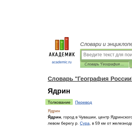
Словари и энциклоп
academic.ru
Словарь "География России"
Словарь "География России
Ядрин
Толкование
Перевод
Ядрин
Я́дрин
,
город
в
Чувашии
,
центр
Ядринског
левом
берегу
р
.
Сура
,
в
59
км
от
железнод