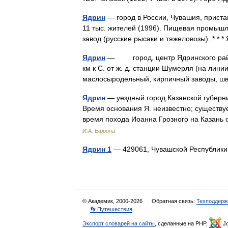
Ядрин
— город в России, Чувашия, приста
11 тыс. жителей (1996). Пищевая промыш
завод (русские рысаки и тяжеловозы). *
Ядрин
— город, центр Ядринского район
км к С. от ж. д. станции Шумерля (на линии
маслосыродельный, кирпичный заводы,
Ядрин
— уездный город Казанской губернии
Время основания Я. неизвестно; существуе
время похода Иоанна Грозного на Казан
И.А. Ефрона
Ядрин 1
— 429061, Чувашской Республик
© Академик, 2000-2026
Обратная связь:
Техподдерж
👣 Путешествия
Экспорт словарей на сайты
, сделанные на PHP,
Jo