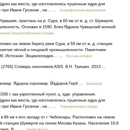
рин как места, где изготовлялись пушечные ядра для
ом при Иване Грозном , не… …
Географическая энциклопедия
вашия, пристань на р. Сура, в 60 км от ж. д. ст. Шумерля.
шленность. Основан в 1590. Близ Ядрина Чувашский конный
ольшой Энциклопедический словарь
жен на левом берегу реки Сура, в 59 км от ж. д. станции
приятия лёгкой и пищевой промышленности. Памятники
1590. Источник: Энциклопедия… …
Русская история
од (2765) Словарь синонимов ASIS. В.Н. Тришин. 2013 …
овомар. Ядырна горномар. Йӓдӹрнӓ Герб …
Википедия
590 г. как укрепленный пункт, ц. адм. управления.
рин как места, где изготовлялись пушечные ядра для
ом при Иване Грозном , не… …
Топонимический словарь
 км к юго западу от г. Чебоксары. Расположен на левом
ной станции Шумерля на линии Москва Казань. Население 10,6
 Ядрина. В… …
Города России