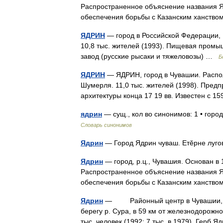
Распространенное объяснение названия Яд
обеспечения борьбы с Казанским ханств
ЯДРИН
— город в Российской Федерации, Чу
10,8 тыс. жителей (1993). Пищевая промы
завод (русские рысаки и тяжеловозы) …
Б
ЯДРИН
— ЯДРИН, город в Чувашии. Располо
Шумерля. 11,0 тыс. жителей (1998). Пред
архитектуры конца 17 19 вв. Известен с 
ядрин
— сущ., кол во синонимов: 1 • гор
Словарь синонимов
Ядрин
— Город Ядрин чуваш. Етĕрне луг
Ядрин
— город, р.ц., Чувашия. Основан в 1
Распространенное объяснение названия Яд
обеспечения борьбы с Казанским ханств
Ядрин
— Районный центр в Чувашии, в 86
берегу р. Сура, в 59 км от железнодорож
тыс. человек (1992; 7 тыс. в 1979). Герб