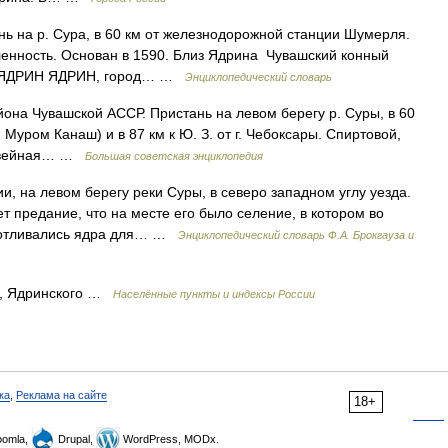
нь на р. Сура, в 60 км от железнодорожной станции Шумерля.
ленность. Основан в 1590. Близ Ядрина Чувашский конный
 * * ЯДРИН ЯДРИН, город… …
Энциклопедический словарь
а Чувашской АССР. Пристань на левом берегу р. Суры, в 60
 Муром Канаш) и в 87 км к Ю. З. от г. Чебоксары. Спиртовой,
 швейная… …
Большая советская энциклопедия
, на левом берегу реки Суры, в северо западном углу уезда.
т предание, что на месте его было селение, в котором во
ь отливались ядра для… …
Энциклопедический словарь Ф.А. Брокгауза и
и, Ядринского …
Населённые пункты и индексы России
ка
,
Реклама на сайте
18+
omla,
Drupal,
WordPress, MODx.