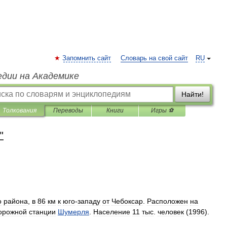
Запомнить сайт
Словарь на свой сайт
RU
едии на Академике
Найти!
Толкования
Переводы
Книги
Игры ⚽
"
о
района
,
в
86
км
к
юго
-
западу
от
Чебоксар
.
Расположен
на
орожной
станции
Шумерля
.
Население
11
тыс
.
человек
(
1996
).